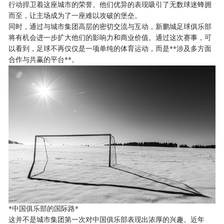
行动捍卫着这座城市的荣誉。他们优异的表现吸引了无数球迷蜂拥
而至，让主场成为了一座难以攻破的堡垒。
同时，通过与城市集团高层的密切交流与互动，新鹏城足球俱乐部
将有机会进一步扩大他们的影响力和商业价值。通过这次赛事，可
以看到，足球不再仅仅是一项单纯的体育运动，而是**涉及多方面
合作与共赢的平台**。
*中国俱乐部的国际路*
这并不是城市集团第一次对中国俱乐部表现出浓厚的兴趣。近年