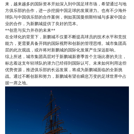
来，越来越多的国际资本开始深入到中国足球市场，希望通过与地
方俱乐部的合作，进一步挖掘中国足球的发展潜力。也有不少海外
球队与中国俱乐部的合作案例，例如英国曼彻斯特城与多家中国企
业的合作，为新鹏城提供了良好的范本。
**创意与实力并存的未来**
在全球化的背景下，新鹏城不仅要不断提高球员的技术水平和竞技
能力，更需要具备开阔的国际视野和创新的管理思维。城市集团高
层的此次观战，或许将对新鹏城的国际化发展产生深远影响。
综上所述，城市集团高层对于新鹏城新赛季首个主场比赛的关注，
标志着这支年轻球队的潜力已经得到国际认可。未来如何利用这些
优势资源，推进俱乐部的长远发展，将成为新鹏城面临的全新挑
战。通过不断创新和努力，新鹏城有望在瞬息万变的足球世界中占
据一席之地。