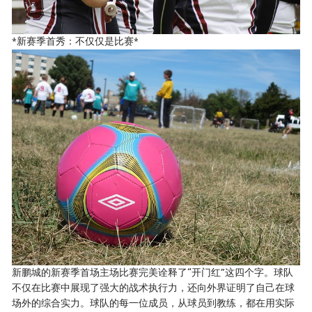
*新赛季首秀：不仅仅是比赛*
新鹏城的新赛季首场主场比赛完美诠释了“开门红”这四个字。球队
不仅在比赛中展现了强大的战术执行力，还向外界证明了自己在球
场外的综合实力。球队的每一位成员，从球员到教练，都在用实际