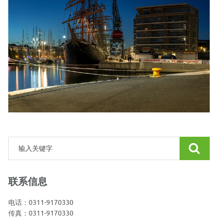
联系信息
电话：0311-9170330
传真：0311-9170330