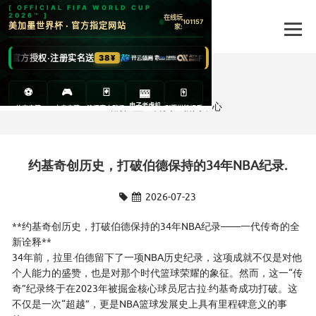
新闻中心
当前位置：
首页
>
新闻中心
约基奇创历史，打破伯德保持的34年NBA纪录.
2026-07-23
**约基奇创历史，打破伯德保持的34年NBA纪录——一代传奇的全
新诠释**
34年前，拉里·伯德留下了一项NBA历史纪录，这项成就不仅是对他
个人能力的盛赞，也是对那个时代篮球荣耀的象征。然而，这一“传
奇”纪录终于在2023年被掘金核心球员尼古拉·约基奇成功打破。这
不仅是一次“超越”，更是NBA篮球发展史上具有里程碑意义的事