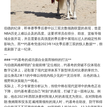
伯德的纪录，即单赛季季后赛中以三双次数领跑联盟的表现，曾是
NBA历史上难以企及的高度。这要求球员在得分、助攻、篮板等领
域全面开花，并且需要在高强度的季后赛中展现出过人的稳定性和
影响力。而**约基奇凭借2023年14次季后赛三双的惊人数据**，彻
底刷新了这一纪录。
---
### **约基奇的成功源自全面而独特的打法**
与伯德风格鲜明的“全能前锋”定位相比，约基奇的突破不仅体现在
数字记录上，还彰显了现代篮球体系下新型球员对比赛的掌控力。
这位身高2米11的中锋以传统内线少见的**灵活传球、出色的场上
视野和决策能力**闻名。
实际上，不少专家曾分析认为，传统中锋在现代篮球中的角色正在
下降，但约基奇通过自己“时刻”的表现，打破了这一固有认知。例
如，他在2023年西部决赛对阵湖人时的表现尤为突出。在对阵勒布
朗·詹姆斯和安东尼·戴维斯领衔的湖人时，约基奇在助攻、防守和得