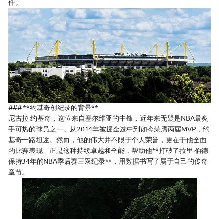
件。
### **约基奇创纪录的背景**
尼古拉·约基奇，这位来自塞尔维亚的中锋，近年来无疑是NBA最炙
手可热的球员之一。从2014年被掘金选中到如今荣膺两届MVP，约
基奇一路坦途。然而，他的伟大并不限于个人荣誉，更在于他全面
的比赛表现。正是这种持续卓越和全能，帮助他**打破了拉里·伯德
保持34年的NBA季后赛三双纪录**，用数据书写了属于自己的传奇
章节。