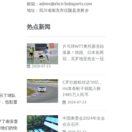
邮箱：admin@zhcn-bobsports.com
地址：四川省南充市仪陇县龙桥乡
热点新闻
乒乓球WTT奥托塞克站
落幕！韩国、日本各两
冠，克罗地亚抢走一冠.
2026-07-23
C罗社媒粉丝达10亿，
ins发条帖子就能入账
2485万人民币.
展示了球队
奋，也彰显
2026-07-23
中国奥委会2024年全会
穿了南安普
在京召开.
但他们的快