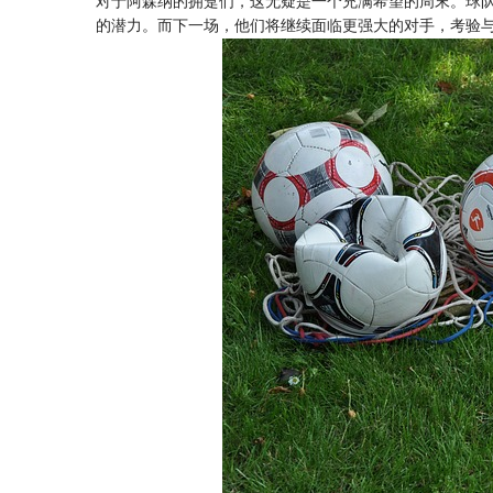
对于阿森纳的拥趸们，这无疑是一个充满希望的周末。球
的潜力。而下一场，他们将继续面临更强大的对手，考验