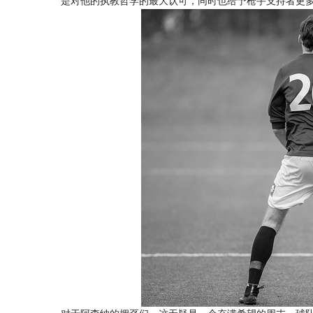
是对他的执教哲学的最大认可，同时也给予枪手支持者更