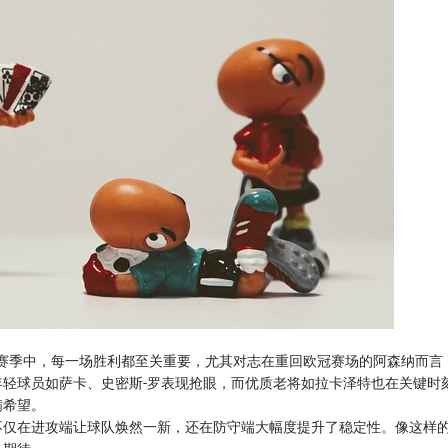
的赛季中，每一场胜利都至关重要，尤其对志在重回欧冠赛场的阿森纳而言
，年轻球员如萨卡、史密斯-罗表现抢眼，而优质老将如拉卡泽特也在关键时
满希望。
不仅在进攻端让球队焕然一新，还在防守端大幅度提升了稳定性。像这样