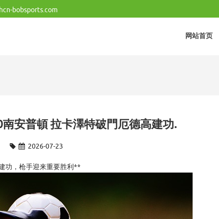
cn-bobsports.com
网站首页
-0南安普頓 拉卡澤特破門厄德高建功.
2026-07-23
高建功，枪手迎来重要胜利**