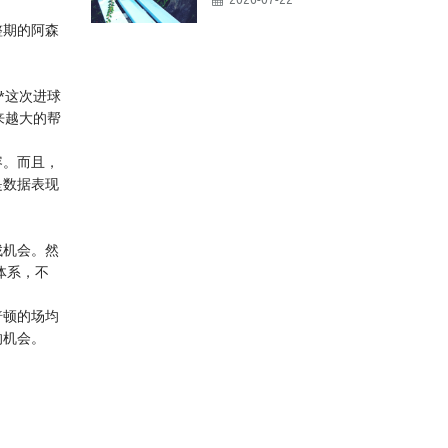
2026-07-22
整期的阿森
*这次进球
来越大的帮
容。而且，
是数据表现
找机会。然
体系，不
普顿的场均
的机会。