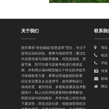
关于我们
联系我
地址
我司秉承“科技赋能·智慧篮球”理念，专注于
篮球运动的训练、赛事与场馆管理：通过红
电话：
外深度传感与高帧率摄像，对投篮弧线、突
手机：
破节奏、防守位移与篮板争抢进行精准监
测，并利用云端AI模型输出个性化技术提升
传真：
与体能恢复方案；赛事运营涵盖校际联赛、
邮箱
社区友谊赛及企业篮球节，提供赛制设计、
网址：h
场地布置、裁判培训、多视角直播及战术数
据统计；线上社区持续更新NBA赛事解读、
明星访谈与训练教程，并举办线上对抗与线
下夏训营，营造活跃社群；智能场馆系统支