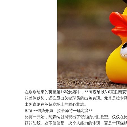
在刚刚结束的英超第16轮比赛中，**阿森纳以3-0完胜
的整体默契，还凸显出关键球员的出色表现。尤其是拉卡
出阿森纳在英超赛场上的雄心壮志。
### **强势开局，拉卡泽特一锤定音**
比赛一开始，阿森纳就展现出了强烈的求胜欲望。仅仅在比
顿的防线。这不仅仅是一次个人能力的体现，更是**阿森