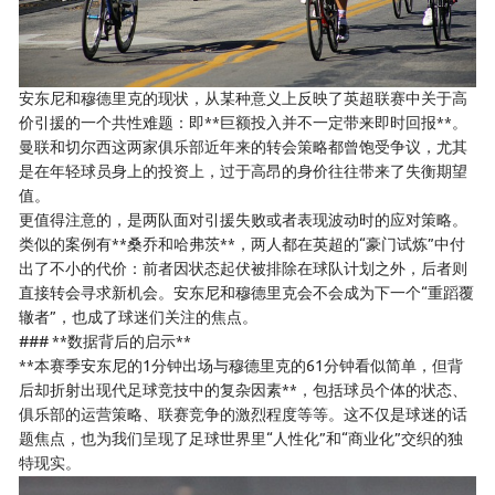
安东尼和穆德里克的现状，从某种意义上反映了英超联赛中关于高
价引援的一个共性难题：即**巨额投入并不一定带来即时回报**。
曼联和切尔西这两家俱乐部近年来的转会策略都曾饱受争议，尤其
是在年轻球员身上的投资上，过于高昂的身价往往带来了失衡期望
值。
更值得注意的，是两队面对引援失败或者表现波动时的应对策略。
类似的案例有**桑乔和哈弗茨**，两人都在英超的“豪门试炼”中付
出了不小的代价：前者因状态起伏被排除在球队计划之外，后者则
直接转会寻求新机会。安东尼和穆德里克会不会成为下一个“重蹈覆
辙者”，也成了球迷们关注的焦点。
### **数据背后的启示**
**本赛季安东尼的1分钟出场与穆德里克的61分钟看似简单，但背
后却折射出现代足球竞技中的复杂因素**，包括球员个体的状态、
俱乐部的运营策略、联赛竞争的激烈程度等等。这不仅是球迷的话
题焦点，也为我们呈现了足球世界里“人性化”和“商业化”交织的独
特现实。