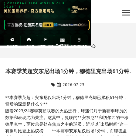
新闻中心
当前位置：
首页
>
新闻中心
本赛季英超安东尼出场1分钟，穆德里克出场61分钟.
2026-07-23
**本赛季英超：安东尼仅出场1分钟，穆德里克却已累积61分钟，
背后的深意是什么？**
随着2023/24赛季英超联赛的火热进行，球迷们对于新赛季球员的
数据和表现尤为关注。这其中，曼联的**安东尼**和切尔西的**穆
德里克**，两位总是处在焦点之中的球员，近期以“出场时间”这一
有趣对比登上热议榜——**本赛季安东尼仅出场1分钟，而穆德里