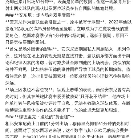
克却已累计出场61分钟**。表面是简单的数据，但这一现象背后折
射出两支球队的现状以及两位球员在各自团队的尴尬处境。
### **安东尼：场内场外双重受限**
**安东尼作为曼联重要引援之一，原本被寄予厚望**。2022年他以
接近1亿欧元的高昂身价转会至曼联，立即成为了红魔攻击线的重
要角色。然而本赛季仅有1分钟的出场时间，远低于预期，原因不
只是竞技层面的限制。
**首先是场外因素的影响**。安东尼近期因私人问题陷入一系列争
议，这对他在场上的表现无疑是直接打击。曼联俱乐部方面出于舆
论和纪律因素的考虑，暂时减少甚至限制他的上场机会。类似的案
例并不鲜见，比如格林伍德的事件同样导致了球员的长期缺阵。值
得注意的是，这些非竞技因素对一位职业球员的心理状态往往影响
深远。
**场上因素也不容忽视**。纵观上赛季的表现，虽然安东尼曾有高
光时刻，但其在关键比赛中屡屡被质疑“只开花不结果”。他在场上
的单打独斗风格常被批评过于自私，无法有效融入球队体系。在滕
哈赫更注重整体协作的战术要求下，他的处境无疑更加艰难。
### **穆德里克：尴尬的“黄金腿”**
相比安东尼截止目前的1分钟出场，穆德里克拥有61分钟的亮相时
间。然而对于切尔西球迷来说，这个数字与其1亿欧元的转会费并
不匹配。作为2023年1月切尔西豪掷引进的天才边锋，穆德里克尚