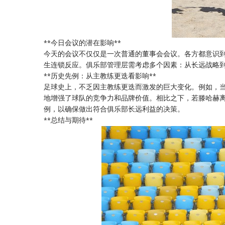
**今日会议的潜在影响**
今天的会议不仅仅是一次普通的董事会会议。各方都意识
生连锁反应。俱乐部管理层需考虑多个因素：从长远战略
**历史先例：从主教练更迭看影响**
足球史上，不乏因主教练更迭而激发的巨大变化。例如，当
地增强了球队的竞争力和品牌价值。相比之下，若滕哈赫
例，以确保做出符合俱乐部长远利益的决策。
**总结与期待**