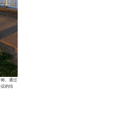
著称。通过
会议的结