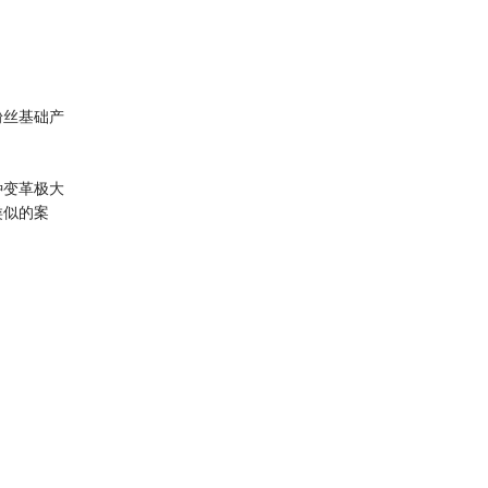
粉丝基础产
种变革极大
类似的案