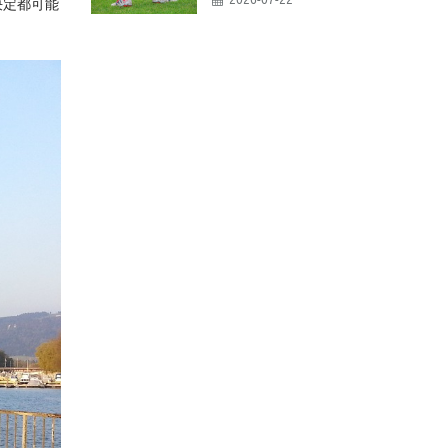
2026-07-22
决定都可能