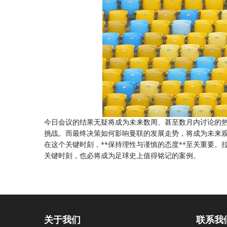
今日会议的结果无疑将成为未来数周、甚至数月内讨论的
挑战。而最终决策如何影响曼联的发展走势，将成为未来
在这个关键时刻，**保持理性与谨慎的态度**至关重要
关键时刻，也必将成为足球史上值得铭记的案例。
关于我们
联系我