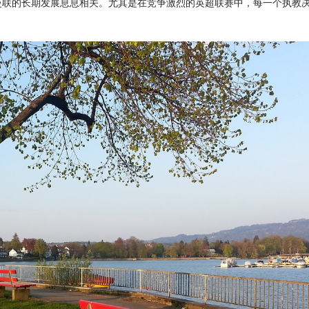
曼联的长期发展息息相关。尤其是在竞争激烈的英超联赛中，每一个执教