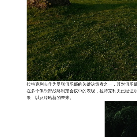
拉特克利夫作为曼联俱乐部的关键决策者之一，其对俱乐
在多个俱乐部战略制定会议中的表现，拉特克利夫已经证明
果，以及滕哈赫的未来。