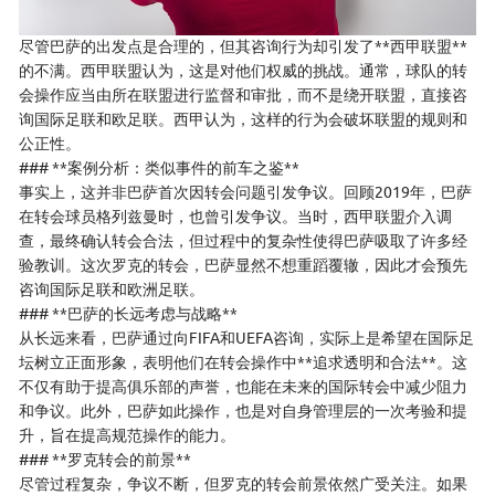
尽管巴萨的出发点是合理的，但其咨询行为却引发了**西甲联盟**
的不满。西甲联盟认为，这是对他们权威的挑战。通常，球队的转
会操作应当由所在联盟进行监督和审批，而不是绕开联盟，直接咨
询国际足联和欧足联。西甲认为，这样的行为会破坏联盟的规则和
公正性。
### **案例分析：类似事件的前车之鉴**
事实上，这并非巴萨首次因转会问题引发争议。回顾2019年，巴萨
在转会球员格列兹曼时，也曾引发争议。当时，西甲联盟介入调
查，最终确认转会合法，但过程中的复杂性使得巴萨吸取了许多经
验教训。这次罗克的转会，巴萨显然不想重蹈覆辙，因此才会预先
咨询国际足联和欧洲足联。
### **巴萨的长远考虑与战略**
从长远来看，巴萨通过向FIFA和UEFA咨询，实际上是希望在国际足
坛树立正面形象，表明他们在转会操作中**追求透明和合法**。这
不仅有助于提高俱乐部的声誉，也能在未来的国际转会中减少阻力
和争议。此外，巴萨如此操作，也是对自身管理层的一次考验和提
升，旨在提高规范操作的能力。
### **罗克转会的前景**
尽管过程复杂，争议不断，但罗克的转会前景依然广受关注。如果