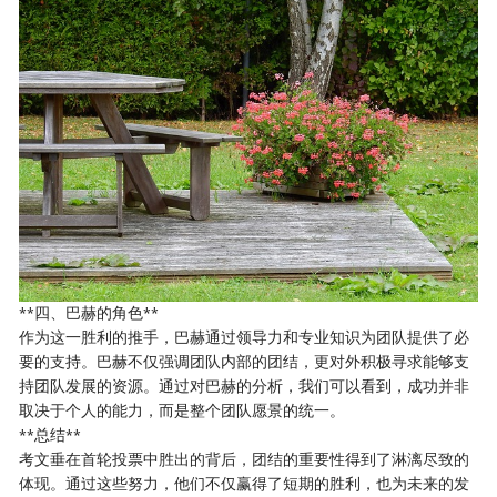
**四、巴赫的角色**
作为这一胜利的推手，巴赫通过领导力和专业知识为团队提供了必
要的支持。巴赫不仅强调团队内部的团结，更对外积极寻求能够支
持团队发展的资源。通过对巴赫的分析，我们可以看到，成功并非
取决于个人的能力，而是整个团队愿景的统一。
**总结**
考文垂在首轮投票中胜出的背后，团结的重要性得到了淋漓尽致的
体现。通过这些努力，他们不仅赢得了短期的胜利，也为未来的发