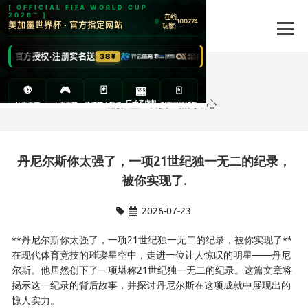
新闻中心
当前位置：
首页
>
新闻中心
丹尼尔斯你太强了，一项21世纪独一无二的纪录，
被你实现了.
2026-07-23
**丹尼尔斯你太强了，一项21世纪独一无二的纪录，被你实现了**
在现代体育竞技的璀璨星空中，走进一位让人惊叹的明星——丹尼
尔斯。他居然创下了一项堪称21世纪独一无二的纪录。这篇文章将
揭示这一纪录的背后故事，并探讨丹尼尔斯在这项成就中展现出的
惊人实力。