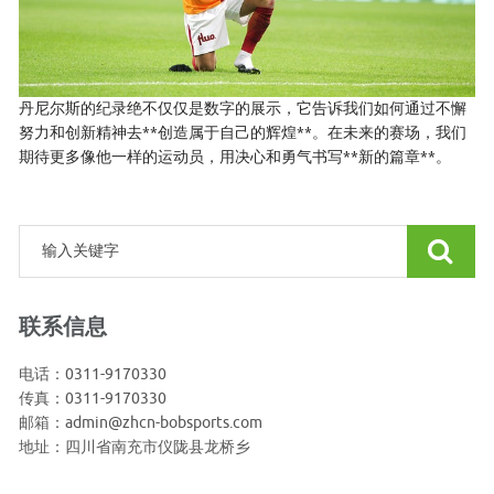
丹尼尔斯的纪录绝不仅仅是数字的展示，它告诉我们如何通过不懈
努力和创新精神去**创造属于自己的辉煌**。在未来的赛场，我们
期待更多像他一样的运动员，用决心和勇气书写**新的篇章**。
联系信息
电话：0311-9170330
传真：0311-9170330
邮箱：admin@zhcn-bobsports.com
地址：四川省南充市仪陇县龙桥乡