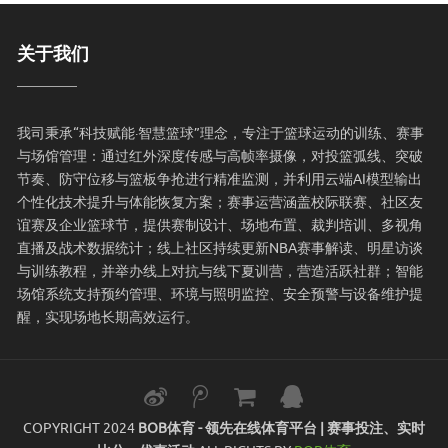
关于我们
我司秉承“科技赋能·智慧篮球”理念，专注于篮球运动的训练、赛事
与场馆管理：通过红外深度传感与高帧率摄像，对投篮弧线、突破
节奏、防守位移与篮板争抢进行精准监测，并利用云端AI模型输出
个性化技术提升与体能恢复方案；赛事运营涵盖校际联赛、社区友
谊赛及企业篮球节，提供赛制设计、场地布置、裁判培训、多视角
直播及战术数据统计；线上社区持续更新NBA赛事解读、明星访谈
与训练教程，并举办线上对抗与线下夏训营，营造活跃社群；智能
场馆系统支持预约管理、环境与照明监控、安全预警与设备维护提
醒，实现场地长期高效运行。
COPYRIGHT 2024
BOB体育 - 领先在线体育平台 | 赛事投注、实时