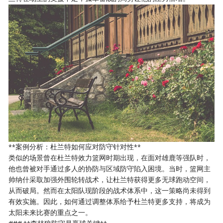
**案例分析：杜兰特如何应对防守针对性**
类似的场景曾在杜兰特效力篮网时期出现，在面对雄鹿等强队时，
他也曾被对手通过多人的协防与区域防守陷入困境。当时，篮网主
帅纳什采取加强外围轮转战术，让杜兰特获得更多无球跑动空间，
从而破局。然而在太阳队现阶段的战术体系中，这一策略尚未得到
有效实施。因此，如何通过调整体系给予杜兰特更多支持，将成为
太阳未来比赛的重点之一。