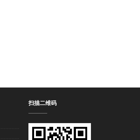
扫描二维码