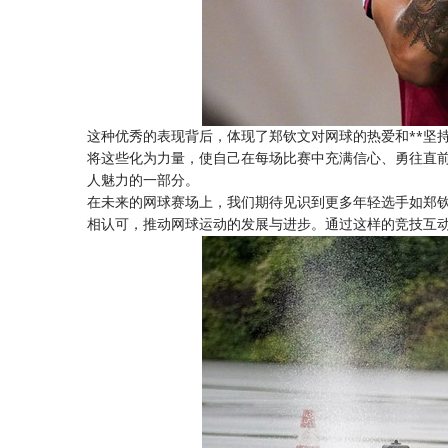
这种优秀的表现背后，体现了郑钦文对网球的热爱和**坚
将这些化为力量，使自己在每场比赛中充满信心、勇往直
人魅力的一部分。
在未来的网球赛场上，我们期待见识到更多年轻选手如郑
相认可，推动网球运动的发展与进步。通过这样的竞技互