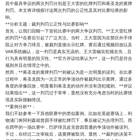
其中最具争议的两次判罚分别是王大雷的红牌判罚和蒋圣龙的黄牌
判罚。本文将详细探讨这两次判罚的公正性及其对比赛结果的影
响。
**分析主题：裁判判罚公正性与比赛影响**
首先，让我们回顾一下首轮比赛中的两大争议判罚。**王大雷红牌
的判罚**在赛后引起了广泛关注。当时，王大雷因为在禁区外手球
阻止对方单刀球员，被裁判直接出示红牌。赛后通过视频回放以及
VAR系统确认，这一判罚是真实无误的。王大雷确实犯规在先，且
行为具有明显的毁灭性。**官方评议结果认为**，这一判罚是符合
规则并且在情理之中的。
然而，**蒋圣龙的黄牌判罚**则被认为是一次明显的误判。在比赛
过程中，蒋圣龙因为一次正常的争顶动作被裁判出示黄牌。通过多
角度的录像回放，明显看到蒋圣龙的动作并没有违犯规则。**评议
结果指出**，这一判罚过于草率，显然没有充分考虑当时的比赛情
境及实际接触情况。
**案例分析**：
我们不妨参考一下其他联赛中的类似案例。比如在英超赛场上，利
物浦门将阿利森就曾因手球被红牌罚下，事后被记为合理判罚。而
在西甲的一场比赛中，巴萨球员皮克曾因普通的争顶动作被误判。
不过，在经过二次审核后，该黄牌被取消。显然，**裁判的决策不