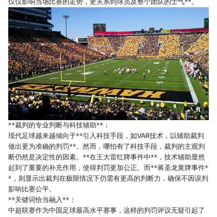
仅仅影响当场比赛的走势，更关系到球员及整个团队的士气**。
**裁判的专业判断与科技辅助**：
现代足球越来越倾向于**引入科技手段，如VAR技术，以辅助裁判
做出更为准确的判罚**。然而，哪怕有了科技手段，裁判的主观判
断仍然是决定性的因素。**在王大雷红牌事件中**，技术辅助显然
起到了重要的补充作用，使得判罚更加公正。而**蒋圣龙黄牌事件*
*，则显示出裁判在极限情况下仍需有更高的判断力，确保不因误判
影响比赛公平。
**关键词恰当融入**：
中超联赛作为中国足球最高水平赛事，这样的判罚评议无疑引起了