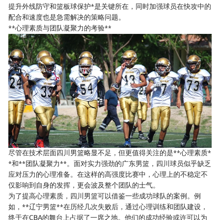
提升外线防守和篮板球保护*是关键所在，同时加强球员在快攻中的
配合和速度也是急需解决的策略问题。
**心理素质与团队凝聚力的考验**
尽管在技术层面四川男篮略显不足，但更值得关注的是**心理素质*
*和**团队凝聚力**。面对实力强劲的广东男篮，四川球员似乎缺乏
应对压力的心理准备。在这样的高强度比赛中，心理上的不稳定不
仅影响到自身的发挥，更会波及整个团队的士气。
为了提高心理素质，四川男篮可以借鉴一些成功球队的案例。例
如，**辽宁男篮**在历经几次失败后，通过心理训练和团队建设，
终于在CBA的舞台上占据了一席之地。他们的成功经验或许可以为