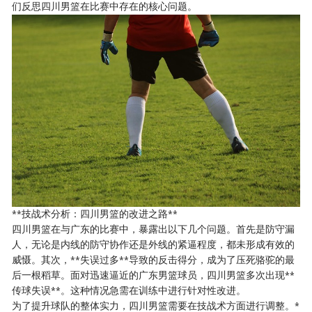
们反思四川男篮在比赛中存在的核心问题。
**技战术分析：四川男篮的改进之路**
四川男篮在与广东的比赛中，暴露出以下几个问题。首先是防守漏
人，无论是内线的防守协作还是外线的紧逼程度，都未形成有效的
威慑。其次，**失误过多**导致的反击得分，成为了压死骆驼的最
后一根稻草。面对迅速逼近的广东男篮球员，四川男篮多次出现**
传球失误**。这种情况急需在训练中进行针对性改进。
为了提升球队的整体实力，四川男篮需要在技战术方面进行调整。*