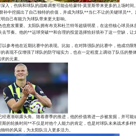
深入，伤病和球队的战略调整可能会给蒙特-莫里斯带来更多的上场时间
替补中挖掘出了自己独特的价值，并成为球队**当仁不让的关键球员**。
证明自己有能力为球队带来更大影响。
的角色也愈发重要。太阳队拥有布克和杜兰特等超级明星，在这些核心球员休
失去节奏。他的**运球突破**和合理的投篮选择恰好填补了这一空缺，让
可以参考他在近期比赛中的表现。比如，在对阵强队的比赛中，他成功限
样的表现不仅增强了球队的防守端实力，也在一定程度上调动了队伍的整
渴求的元素。
已经逐渐崭露头角。随着赛季的推进，他的价值将进一步被发掘，并可能
莫里斯的轮换时间**不仅是对他个人能力的肯定，也是对球队未来战术多样
他独特的风采，为太阳队注入更多活力。