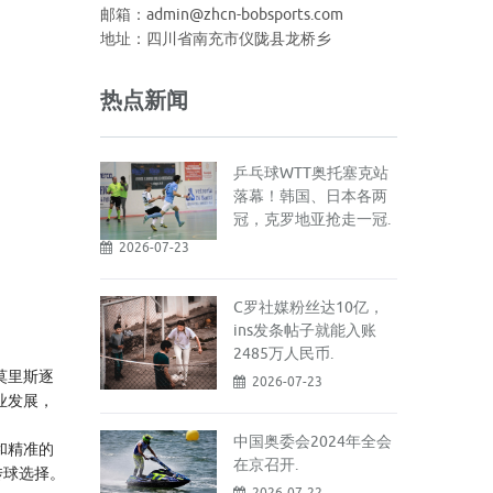
邮箱：admin@zhcn-bobsports.com
地址：四川省南充市仪陇县龙桥乡
热点新闻
乒乓球WTT奥托塞克站
落幕！韩国、日本各两
冠，克罗地亚抢走一冠.
2026-07-23
C罗社媒粉丝达10亿，
ins发条帖子就能入账
2485万人民币.
莫里斯逐
2026-07-23
业发展，
中国奥委会2024年全会
和精准的
在京召开.
传球选择。