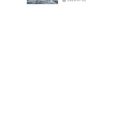
2026-07-22