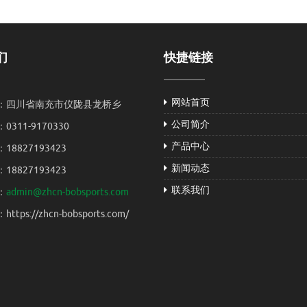
们
快捷链接
网站首页
：四川省南充市仪陇县龙桥乡
公司简介
0311-9170330
产品中心
18827193423
新闻动态
18827193423
联系我们
：
admin@zhcn-bobsports.com
ttps://zhcn-bobsports.com/