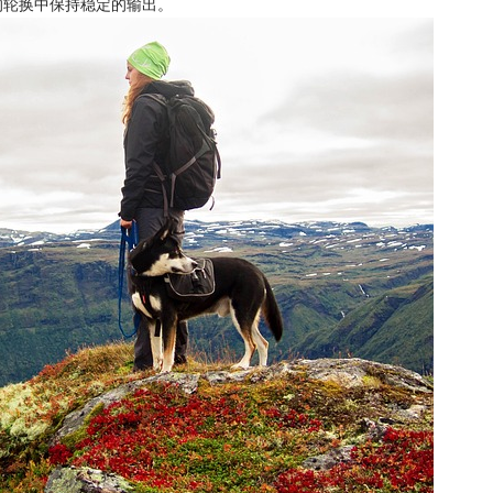
的轮换中保持稳定的输出。