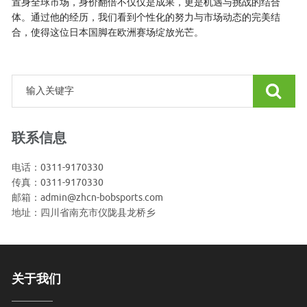
置身全球市场，身价翻倍不仅仅是成果，更是机遇与挑战的结合
体。通过他的经历，我们看到个性化的努力与市场动态的完美结
合，使得这位日本国脚在欧洲赛场绽放光芒。
联系信息
电话：0311-9170330
传真：0311-9170330
邮箱：admin@zhcn-bobsports.com
地址：四川省南充市仪陇县龙桥乡
关于我们