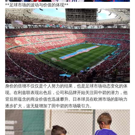
**足球市场的波动与价值的体现**
身价的倍增不仅仅是个人努力的结果，也是足球市场动态变化的体
现。在利兹联表现出色后，公司和品牌开始关注田中碧的潜力，他
背后所蕴含的商业价值也迅速攀升。日本球员在欧洲市场的影响力
逐步扩大，这无疑增加了田中碧的市场吸引力。